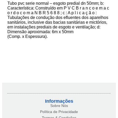
Tubo pvc serie normal – esgoto predial dn 50mm; b:
Característica: Construído em P V C B r a n c o e m a c
o r d o c o m a N B R 5 6 8 8 ; c : A p l i c a ç ã o :
Tubulações de condução dos efluentes dos aparelhos
sanitários, inclusive das bacias sanitárias e mictórios,
em instalações prediais de esgoto e ventilação; d:
Dimensão aproximada: 6m x 50mm
(Comp. x Espessura).
Informações
Sobre Nós
Política de Privacidade
Termos & Condições