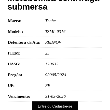
submersa
Marca:
Thebe
Modelo:
TSML-0316
Detentora da Ata:
REDNOV
ITEM:
23
UASG:
120632
Pregão:
90005/2024
UF:
PE
Vencimento:
31-03-2026
Entre ou Cadastre-se