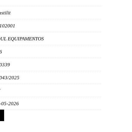
stilit
102001
UL EQUIPAMENTOS
6
0339
043/2025
N
-05-2026