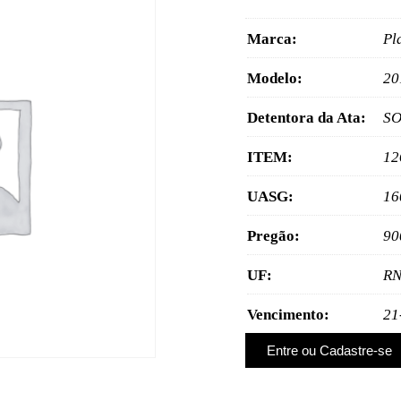
Marca:
Pla
Modelo:
20
Detentora da Ata:
SO
ITEM:
12
UASG:
16
Pregão:
90
UF:
R
Vencimento:
21
Entre ou Cadastre-se