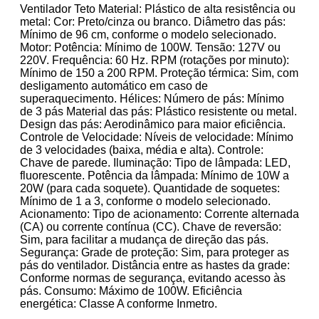
Ventilador Teto Material: Plástico de alta resistência ou
metal: Cor: Preto/cinza ou branco. Diâmetro das pás:
Mínimo de 96 cm, conforme o modelo selecionado.
Motor: Potência: Mínimo de 100W. Tensão: 127V ou
220V. Frequência: 60 Hz. RPM (rotações por minuto):
Mínimo de 150 a 200 RPM. Proteção térmica: Sim, com
desligamento automático em caso de
superaquecimento. Hélices: Número de pás: Mínimo
de 3 pás Material das pás: Plástico resistente ou metal.
Design das pás: Aerodinâmico para maior eficiência.
Controle de Velocidade: Níveis de velocidade: Mínimo
de 3 velocidades (baixa, média e alta). Controle:
Chave de parede. Iluminação: Tipo de lâmpada: LED,
fluorescente. Potência da lâmpada: Mínimo de 10W a
20W (para cada soquete). Quantidade de soquetes:
Mínimo de 1 a 3, conforme o modelo selecionado.
Acionamento: Tipo de acionamento: Corrente alternada
(CA) ou corrente contínua (CC). Chave de reversão:
Sim, para facilitar a mudança de direção das pás.
Segurança: Grade de proteção: Sim, para proteger as
pás do ventilador. Distância entre as hastes da grade:
Conforme normas de segurança, evitando acesso às
pás. Consumo: Máximo de 100W. Eficiência
energética: Classe A conforme Inmetro.