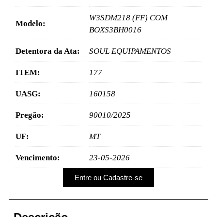
W3SDM218 (FF) COM
Modelo:
BOXS3BH0016
Detentora da Ata:
SOUL EQUIPAMENTOS
ITEM:
177
UASG:
160158
Pregão:
90010/2025
UF:
MT
Vencimento:
23-05-2026
Entre ou Cadastre-se