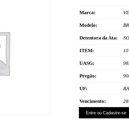
Marca:
V
Modelo:
BR
Detentora da Ata:
SO
ITEM:
10
UASG:
98
Pregão:
90
UF:
BA
Vencimento:
28
Entre ou Cadastre-se