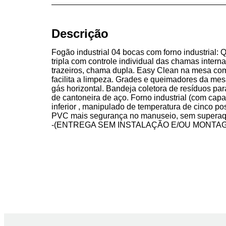
Descrição
Fogão industrial 04 bocas com forno industrial:
tripla com controle individual das chamas inter
trazeiros, chama dupla. Easy Clean na mesa co
facilita a limpeza. Grades e queimadores da mesa 
gás horizontal. Bandeja coletora de resíduos para 
de cantoneira de aço. Forno industrial (com capa
inferior , manipulado de temperatura de cinco po
PVC mais segurança no manuseio, sem superaq
-(ENTREGA SEM INSTALAÇÃO E/OU MONTA