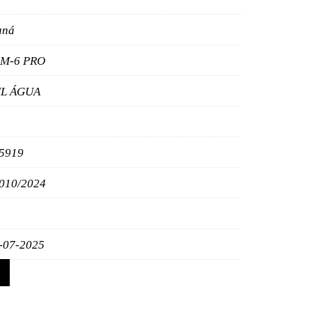
aná
M-6 PRO
L ÁGUA
5919
010/2024
-07-2025