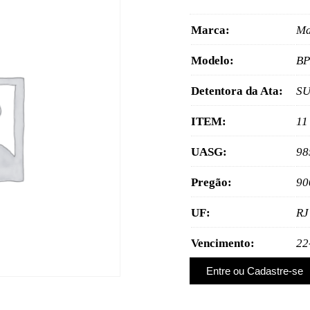
Marca:
M
Modelo:
BP
Detentora da Ata:
SU
ITEM:
11
UASG:
98
Pregão:
90
UF:
RJ
Vencimento:
22
Entre ou Cadastre-se