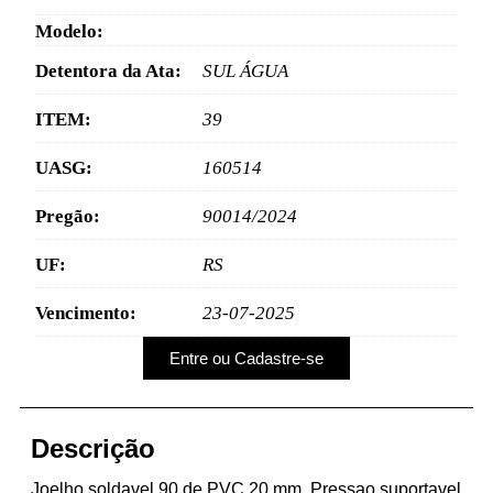
Modelo:
Detentora da Ata:
SUL ÁGUA
ITEM:
39
UASG:
160514
Pregão:
90014/2024
UF:
RS
Vencimento:
23-07-2025
Entre ou Cadastre-se
Descrição
Joelho soldavel 90 de PVC 20 mm. Pressao suportavel