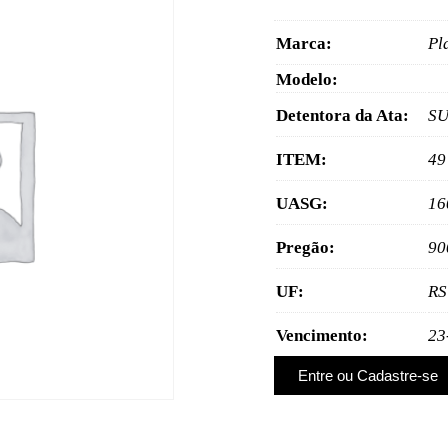
Marca:
Pla
Modelo:
Detentora da Ata:
SU
ITEM:
49
UASG:
16
Pregão:
90
UF:
RS
Vencimento:
23
Entre ou Cadastre-se