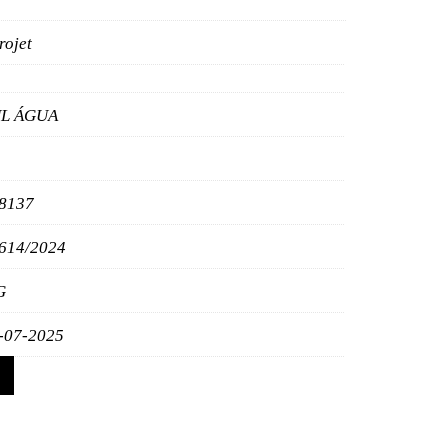
rojet
L ÁGUA
8137
614/2024
G
-07-2025