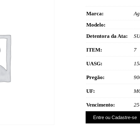
Marca:
Ag
Modelo:
Detentora da Ata:
SU
ITEM:
7
UASG:
15
Pregão:
90
UF:
M
Vencimento:
25
Entre ou Cadastre-se