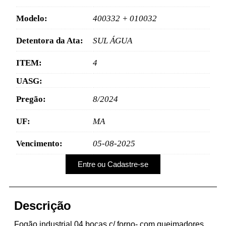
Modelo:
400332 + 010032
Detentora da Ata:
SUL ÁGUA
ITEM:
4
UASG:
Pregão:
8/2024
UF:
MA
Vencimento:
05-08-2025
Entre ou Cadastre-se
Descrição
Fogão industrial 04 bocas c/ forno- com queimadores