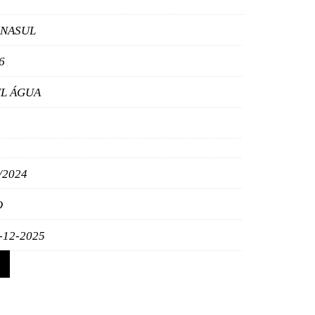
INASUL
6
L ÁGUA
/2024
O
-12-2025