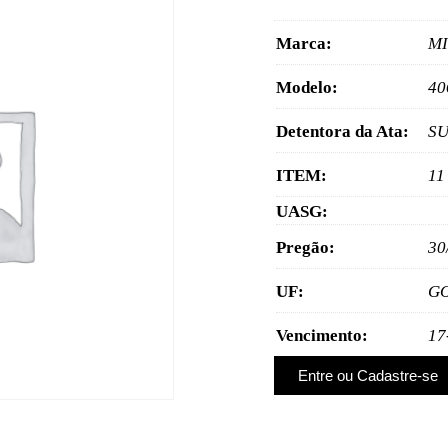
Marca:
M
Modelo:
40
Detentora da Ata:
SU
ITEM:
11
UASG:
Pregão:
30
UF:
G
Vencimento:
17
Entre ou Cadastre-se