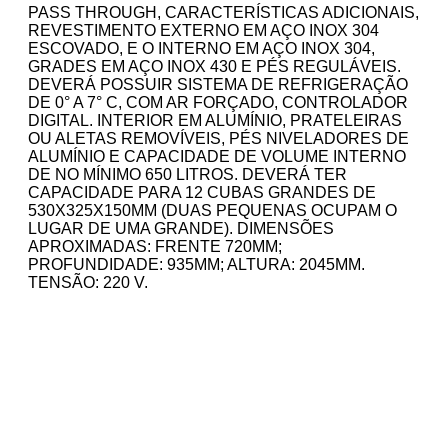
PASS THROUGH, CARACTERÍSTICAS ADICIONAIS,
REVESTIMENTO EXTERNO EM AÇO INOX 304
ESCOVADO, E O INTERNO EM AÇO INOX 304,
GRADES EM AÇO INOX 430 E PÉS REGULÁVEIS.
DEVERÁ POSSUIR SISTEMA DE REFRIGERAÇÃO
DE 0° A 7° C, COM AR FORÇADO, CONTROLADOR
DIGITAL. INTERIOR EM ALUMÍNIO, PRATELEIRAS
OU ALETAS REMOVÍVEIS, PÉS NIVELADORES DE
ALUMÍNIO E CAPACIDADE DE VOLUME INTERNO
DE NO MÍNIMO 650 LITROS. DEVERÁ TER
CAPACIDADE PARA 12 CUBAS GRANDES DE
530X325X150MM (DUAS PEQUENAS OCUPAM O
LUGAR DE UMA GRANDE). DIMENSÕES
APROXIMADAS: FRENTE 720MM;
PROFUNDIDADE: 935MM; ALTURA: 2045MM.
TENSÃO: 220 V.