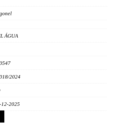
gonel
L ÁGUA
0547
018/2024
O
-12-2025