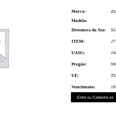
Marca:
Za
Modelo:
Detentora da Ata:
SU
ITEM:
27
UASG:
16
Pregão:
90
UF:
T
Vencimento:
18
Entre ou Cadastre-se