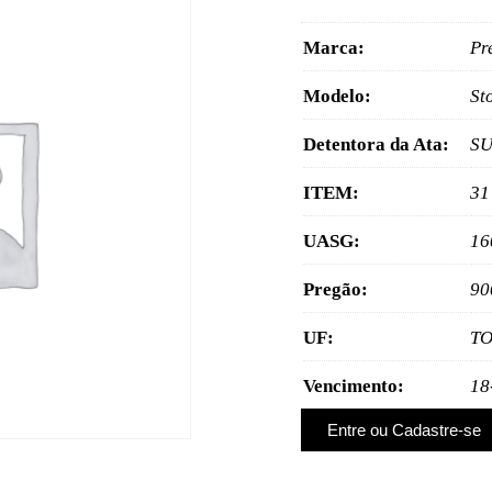
Marca:
Pr
Modelo:
St
Detentora da Ata:
SU
ITEM:
31
UASG:
16
Pregão:
90
UF:
T
Vencimento:
18
Entre ou Cadastre-se