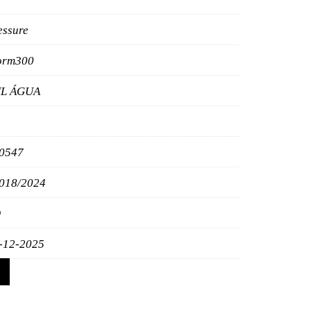
essure
orm300
L ÁGUA
0547
018/2024
O
-12-2025