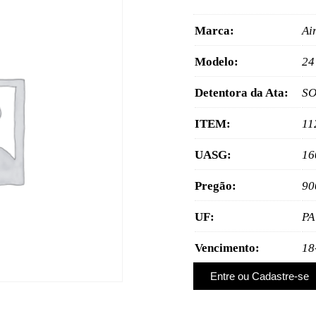
Marca:
Ai
Modelo:
24
Detentora da Ata:
SO
ITEM:
11
UASG:
16
Pregão:
90
UF:
PA
Vencimento:
18
Entre ou Cadastre-se