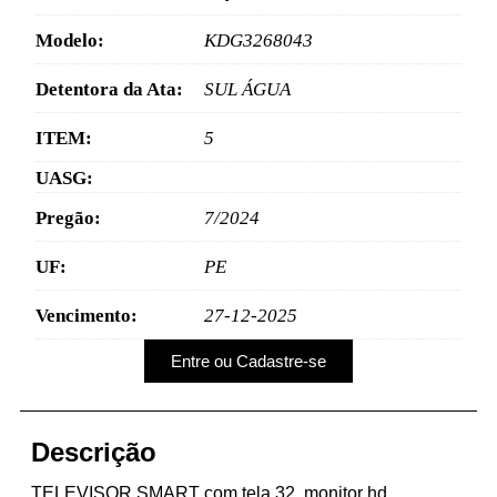
Modelo:
KDG3268043
Detentora da Ata:
SUL ÁGUA
ITEM:
5
UASG:
Pregão:
7/2024
UF:
PE
Vencimento:
27-12-2025
Entre ou Cadastre-se
Descrição
TELEVISOR SMART com tela 32, monitor hd,