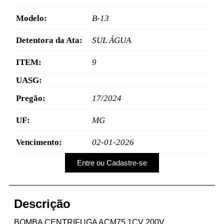
Modelo:
B-13
Detentora da Ata:
SUL ÁGUA
ITEM:
9
UASG:
Pregão:
17/2024
UF:
MG
Vencimento:
02-01-2026
Entre ou Cadastre-se
Descrição
BOMBA CENTRIFUGA ACM75 1CV 200V