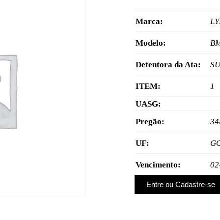
Marca:
LY
Modelo:
BM
Detentora da Ata:
SU
ITEM:
1
UASG:
Pregão:
34
UF:
G
Vencimento:
02
Entre ou Cadastre-se