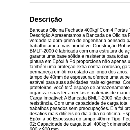
Descrição
Bancada Oficina Fechada 400kgf Com 4 Portas 
Descrição Apresentamos a Bancada de Oficina
verdadeira obra-prima de engenharia pensada pa
trabalho ainda mais produtivo. Construção Robu
BMLF-2000 é fabricada com uma estrutura de aço
garante uma base sólida e resistente para todas a
pintura em Epóxi à Pó proporciona não apenas um
também uma proteção extra contra corrosão, gar
permaneça em ótimo estado ao longo dos anos.
tampo de 40mm de espessura oferece uma superfí
estável para suas atividades mais exigentes. Co
prateleiras, você terá espaço de armazenamento 
organizar suas ferramentas e materiais de manei
Carga Imbatível: A Bancada BMLF-2000 não dec
resistência. Com uma capacidade de carga total 
trabalhos pesados sem preocupações. Ela foi pro
desafios mais difíceis do dia a dia na oficina. Es
Epóxi à pó Espessura do tampo: 40mm Tipo: Fech
02; Capacidade de carga total: 400kgf; dimensões
600 x 900 mm