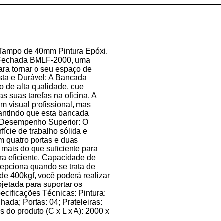
Tampo de 40mm Pintura Epóxi.
 Fechada BMLF-2000, uma
ra tornar o seu espaço de
sta e Durável: A Bancada
 de alta qualidade, que
s suas tarefas na oficina. A
 visual profissional, mas
antindo que esta bancada
 Desempenho Superior: O
cie de trabalho sólida e
m quatro portas e duas
mais do que suficiente para
ra eficiente. Capacidade de
epciona quando se trata de
de 400kgf, você poderá realizar
jetada para suportar os
pecificações Técnicas: Pintura:
ada; Portas: 04; Prateleiras:
 do produto (C x L x A): 2000 x