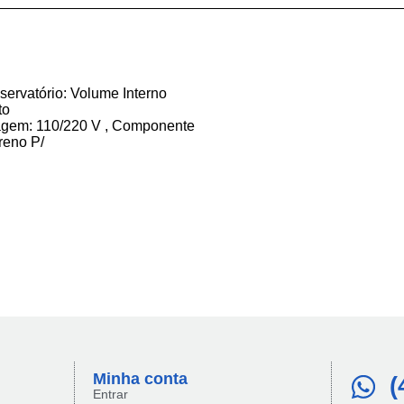
ervatório: Volume Interno
to
ltagem: 110/220 V , Componente
reno P/
Minha conta​
(
Entrar