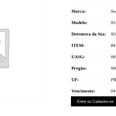
Marca:
So
Modelo:
95
Detentora da Ata:
SO
ITEM:
84
UASG:
98
Pregão:
90
UF:
PR
Vencimento:
04
Entre ou Cadastre-se