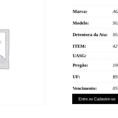
Marca:
A
Modelo:
SU
Detentora da Ata:
SU
ITEM:
42
UASG:
Pregão:
19
UF:
RS
Vencimento:
05
Entre ou Cadastre-se