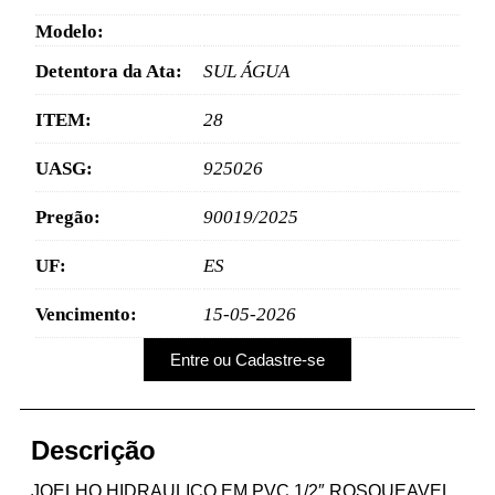
Modelo:
Detentora da Ata:
SUL ÁGUA
ITEM:
28
UASG:
925026
Pregão:
90019/2025
UF:
ES
Vencimento:
15-05-2026
Entre ou Cadastre-se
Descrição
JOELHO HIDRAULICO EM PVC 1/2″ ROSQUEAVEL.