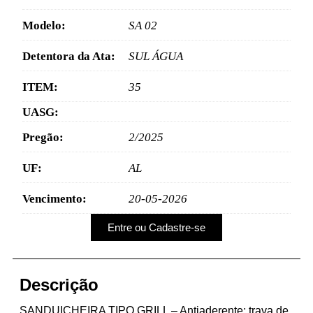
Modelo:
SA 02
Detentora da Ata:
SUL ÁGUA
ITEM:
35
UASG:
Pregão:
2/2025
UF:
AL
Vencimento:
20-05-2026
Entre ou Cadastre-se
Descrição
SANDUICHEIRA TIPO GRILL – Antiaderente; trava de