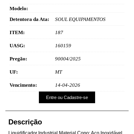
Modelo:
Detentora da Ata:
SOUL EQUIPAMENTOS
ITEM:
187
UASG:
160159
Pregão:
90004/2025
UF:
MT
Vencimento:
14-04-2026
Entre ou Cadastre-se
Descrição
Liquidificador Industrial Material Copo: Aço Inoxidável,