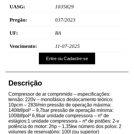
UASG:
1035829
Pregão:
037/2023
UF:
BA
Vencimento:
11-07-2025
Entre ou Cadastre-se
Descrição
Compressor de ar comprimido – especificações:
tensão: 220v – monofásico deslocamento teórico:
10pcm – 283l/min pressão de operação máxima:
140lbf/pol² – 9,7bar pressão de operação mínima:
100lbf/pol² 6,9bar unidade compressora – nº de
estágios:1 unidade compressora – nº de pistões: 2-v
potência do motor: 2hp – 1,35kw número dos polos: 2
volumes de reservatório: 100l (ou superior)