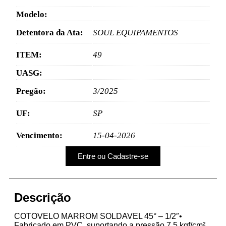
Modelo:
Detentora da Ata:
SOUL EQUIPAMENTOS
ITEM:
49
UASG:
Pregão:
3/2025
UF:
SP
Vencimento:
15-04-2026
Entre ou Cadastre-se
Descrição
COTOVELO MARROM SOLDAVEL 45° – 1/2″•
Fabricado em PVC, suportando a pressão 7,5 kgf/cm²,