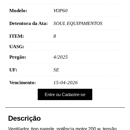
Modelo:
VOP60
Detentora da Ata:
SOUL EQUIPAMENTOS
ITEM:
8
UASG:
Pregão:
4/2025
UF:
SE
Vencimento:
15-04-2026
Entre ou Cadastre-se
Descrição
Ventilador, tipo parede, potência motor 200 w, tensão