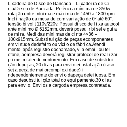
Lixadeira de Disco de Bancada – Li xadei ra de Ci
nta/Di sco de Bancada: Potênci a míni ma de 350w.
rotação entre míni ma e máxi ma de 1450 a 1800 rpm.
Incl i nação da mesa de com vari ação de 0º até 60°.
tensão bi vol t 110v/220v. Possui di sco de l i xa autocol
ante míni mo Ø 6152mm, deverá possui r bi sel e gui a
de mi ra. Medi das míni mas de ci nta 4×36 –
100x915mm. Substi tui ção de peças ecomponentes
em vi rtude dedefei to ou víci o de fábri ca.Atendi
mento: após regi stro dochamado, vi a emai l ou tel
efone, aempresa deverá regi strar protocol oe real i zar
pri mei ro atendi mentoremoto. Em caso de substi tui
ção depeças, 20 di as para envi o ei nstal ação (caso
sej a peça de mai orcompl exi dade),i
ndependentemente do envi o dapeça defei tuosa. Em
caso desubsti tui ção total do equi pamento,30 di as
para envi o. Envi os a cargoda empresa contratada.