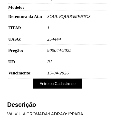
Modelo:
Detentora da Ata:
SOUL EQUIPAMENTOS
ITEM:
1
UASG:
254444
Pregão:
900044/2025
UF:
RJ
Vencimento:
15-04-2026
Entre ou Cadastre-se
Descrição
VALVULA CROMADA;LADRÃO;1″;PARA