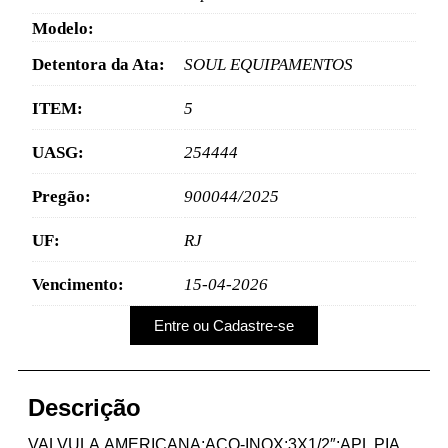
Modelo:
Detentora da Ata:
SOUL EQUIPAMENTOS
ITEM:
5
UASG:
254444
Pregão:
900044/2025
UF:
RJ
Vencimento:
15-04-2026
Entre ou Cadastre-se
Descrição
VALVULA,AMERICANA;ACO-INOX;3X1/2″;APL PIA