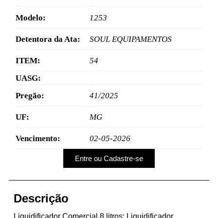
Modelo:
1253
Detentora da Ata:
SOUL EQUIPAMENTOS
ITEM:
54
UASG:
Pregão:
41/2025
UF:
MG
Vencimento:
02-05-2026
Entre ou Cadastre-se
Descrição
Liquidificador Comercial 8 litros: Liquidificador