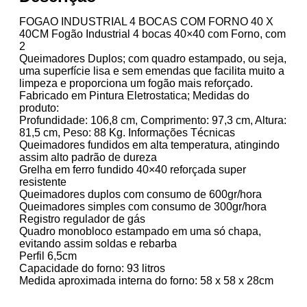
FOGAO INDUSTRIAL 4 BOCAS COM FORNO 40 X
40CM Fogão Industrial 4 bocas 40×40 com Forno, com
2
Queimadores Duplos; com quadro estampado, ou seja,
uma superfície lisa e sem emendas que facilita muito a
limpeza e proporciona um fogão mais reforçado.
Fabricado em Pintura Eletrostatica; Medidas do
produto:
Profundidade: 106,8 cm, Comprimento: 97,3 cm, Altura:
81,5 cm, Peso: 88 Kg. Informações Técnicas
Queimadores fundidos em alta temperatura, atingindo
assim alto padrão de dureza
Grelha em ferro fundido 40×40 reforçada super
resistente
Queimadores duplos com consumo de 600gr/hora
Queimadores simples com consumo de 300gr/hora
Registro regulador de gás
Quadro monobloco estampado em uma só chapa,
evitando assim soldas e rebarba
Perfil 6,5cm
Capacidade do forno: 93 litros
Medida aproximada interna do forno: 58 x 58 x 28cm