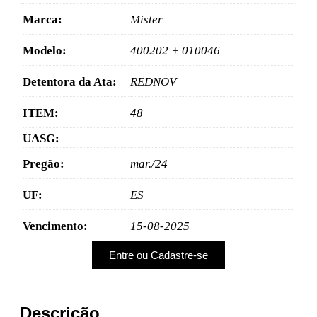
Marca:
Mister
Modelo:
400202 + 010046
Detentora da Ata:
REDNOV
ITEM:
48
UASG:
Pregão:
mar./24
UF:
ES
Vencimento:
15-08-2025
Entre ou Cadastre-se
Descrição