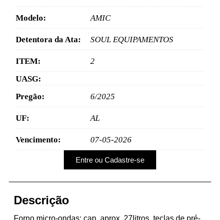
Modelo:
AMIC
Detentora da Ata:
SOUL EQUIPAMENTOS
ITEM:
2
UASG:
Pregão:
6/2025
UF:
AL
Vencimento:
07-05-2026
Entre ou Cadastre-se
Descrição
Forno micro-ondas: cap. aprox. 27litros, teclas de pré-