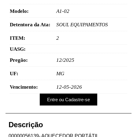
Modelo:
A1-02
Detentora da Ata:
SOUL EQUIPAMENTOS
ITEM:
2
UASG:
Pregão:
12/2025
UF:
MG
Vencimento:
12-05-2026
Entre ou Cadastre-se
Descrição
00000056139- AQUECEDOR PORTÁTIL