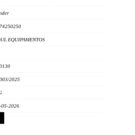
nder
74250250
UL EQUIPAMENTOS
0130
003/2025
G
-05-2026