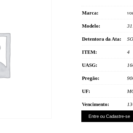
Marca:
vo
Modelo:
31
Detentora da Ata:
SO
ITEM:
4
UASG:
16
Pregão:
90
UF:
M
Vencimento:
13
Entre ou Cadastre-se