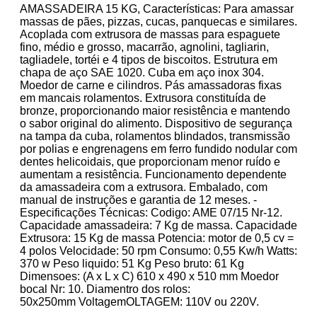
AMASSADEIRA 15 KG, Características: Para amassar
massas de pães, pizzas, cucas, panquecas e similares.
Acoplada com extrusora de massas para espaguete
fino, médio e grosso, macarrão, agnolini, tagliarin,
tagliadele, tortéi e 4 tipos de biscoitos. Estrutura em
chapa de aço SAE 1020. Cuba em aço inox 304.
Moedor de carne e cilindros. Pás amassadoras fixas
em mancais rolamentos. Extrusora constituída de
bronze, proporcionando maior resistência e mantendo
o sabor original do alimento. Dispositivo de segurança
na tampa da cuba, rolamentos blindados, transmissão
por polias e engrenagens em ferro fundido nodular com
dentes helicoidais, que proporcionam menor ruído e
aumentam a resistência. Funcionamento dependente
da amassadeira com a extrusora. Embalado, com
manual de instruções e garantia de 12 meses. -
Especificações Técnicas: Codigo: AME 07/15 Nr-12.
Capacidade amassadeira: 7 Kg de massa. Capacidade
Extrusora: 15 Kg de massa Potencia: motor de 0,5 cv =
4 polos Velocidade: 50 rpm Consumo: 0,55 Kw/h Watts:
370 w Peso liquido: 51 Kg Peso bruto: 61 Kg
Dimensoes: (A x L x C) 610 x 490 x 510 mm Moedor
bocal Nr: 10. Diamentro dos rolos:
50x250mm VoltagemOLTAGEM: 110V ou 220V.